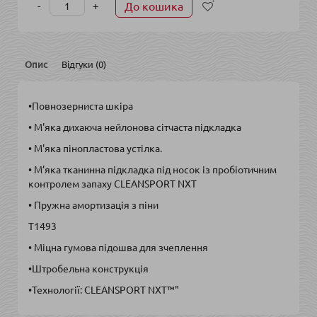
-
+
До кошика
Опис
Відгуки (0)
•Повнозерниста шкіра
• М'яка дихаюча нейлонова сітчаста підкладка
• М'яка пінопластова устілка.
• М’яка тканинна підкладка під носок із пробіотичним
контролем запаху CLEANSPORT NXT
• Пружна амортизація з піни
T1493
• Міцна гумова підошва для зчеплення
•Штробельна конструкція
•Технології: CLEANSPORT NXT™"