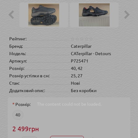
Рейтинг:
Бренд:
Caterpillar
Модель:
CATerpillar - Detours
Артикул:
P725471
Розмір:
40, 42
Розмір устілки в см:
25, 27
Стан:
Нові
Додатковий опис:
Без коробки
The content
could not be loaded.
Розмір:
40
2 499грн