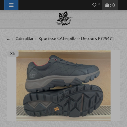
0
: 0
Кросівки CATerpillar - Detours P725471
...
Caterpillar
Хіт