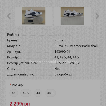
Рейтинг:
Бренд:
Puma
Модель:
Puma RS-Dreamer Basketball
Артикул:
193990-01
Розмір:
41, 42.5, 44, 44.5
The content
could not be loaded.
Розмір устілки в см:
26.5, 27.5, 28.5, 29
Стан:
Нові
Додатковий опис:
В коробках
Розмір:
41
42.5
44
44.5
2 299грн