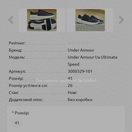
Рейтинг:
Бренд:
Under Armour
Модель:
Under Armour Ua Ultimate
Speed
Артикул:
3000329-101
Розмір:
41
The content
could not be loaded.
Розмір устілки в см:
26
Стан:
Нові
Додатковий опис:
Без коробки
Розмір:
41